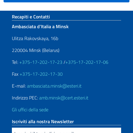
Sezione footer
Recapiti e Contatti
Ambasciata d’Italia a Minsk
Ulitza Rakovskaya, 16b
220004 Minsk (Belarus)
Tel:
+375-17-202-17-23
/
+375-17-202-17-06
Fax
+375-17-202-17-30
E-mail:
ambasciata.minsk@esteri.it
Indirizzo PEC:
amb.minsk@cert.esteri.it
Gli uffici della sede
Iscriviti alla nostra Newsletter