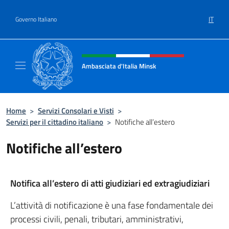
Salta al contenuto
IT
Governo Italiano
Intestazione sito, social e menù
Ambasciata d'Italia Minsk
Sito Ufficiale Ambasciata d'Italia a Minsk
Home
>
Servizi Consolari e Visti
>
Servizi per il cittadino italiano
>
Notifiche all’estero
Notifiche all’estero
Notifica all’estero di atti giudiziari ed extragiudiziari
L’attività di notificazione è una fase fondamentale dei
processi civili, penali, tributari, amministrativi,