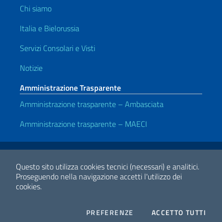
Chi siamo
Italia e Bielorussia
Servizi Consolari e Visti
Notizie
Amministrazione Trasparente
Amministrazione trasparente – Ambasciata
Amministrazione trasparente – MAECI
Link Utili
Note legali
Privacy e cookie policy
Dichiarazione di accessibilità
Questo sito utilizza cookies tecnici (necessari) e analitici.
Proseguendo nella navigazione accetti l'utilizzo dei
cookies.
2026 Copyright Ministero degli Affari Esteri e della Cooperazione
Internazionale
COOKIES
I CO
PREFERENZE
ACCETTO TUTTI