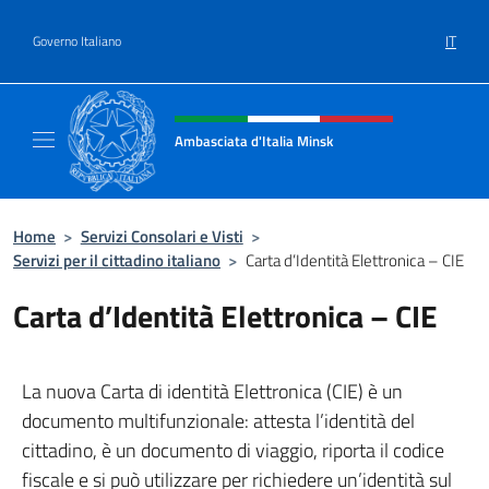
Salta al contenuto
IT
Governo Italiano
Intestazione sito, social e menù
Ambasciata d'Italia Minsk
Sito Ufficiale Ambasciata d'Italia a Minsk
Home
>
Servizi Consolari e Visti
>
Servizi per il cittadino italiano
>
Carta d’Identità Elettronica – CIE
Carta d’Identità Elettronica – CIE
La nuova Carta di identità Elettronica (CIE) è un
documento multifunzionale: attesta l’identità del
cittadino, è un documento di viaggio, riporta il codice
fiscale e si può utilizzare per richiedere un’identità sul