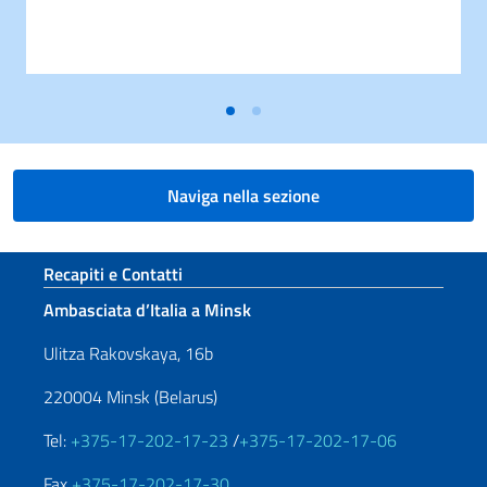
Naviga nella sezione
Sezione footer
Recapiti e Contatti
Ambasciata d’Italia a Minsk
Ulitza Rakovskaya, 16b
220004 Minsk (Belarus)
Tel:
+375-17-202-17-23
/
+375-17-202-17-06
Fax
+375-17-202-17-30