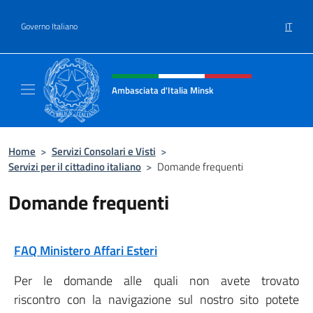
Salta al contenuto
IT
Governo Italiano
Intestazione sito, social e menù
Ambasciata d'Italia Minsk
Sito Ufficiale Ambasciata d'Italia a Minsk
Home
>
Servizi Consolari e Visti
>
Servizi per il cittadino italiano
>
Domande frequenti
Domande frequenti
FAQ Ministero Affari Esteri
Per le domande alle quali non avete trovato
riscontro con la navigazione sul nostro sito potete