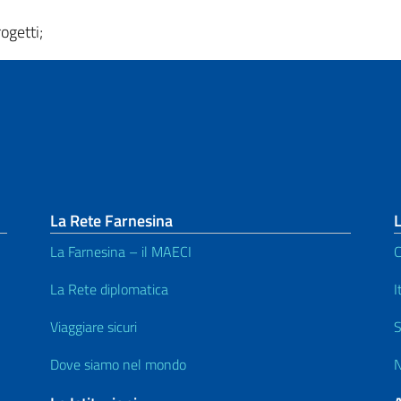
ogetti;
La Rete Farnesina
L
La Farnesina – il MAECI
C
La Rete diplomatica
I
Viaggiare sicuri
S
Dove siamo nel mondo
N