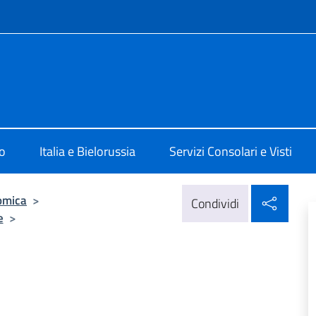
e menù
 Minsk
o
Italia e Bielorussia
Servizi Consolari e Visti
Condi
omica
>
Condividi
e
>