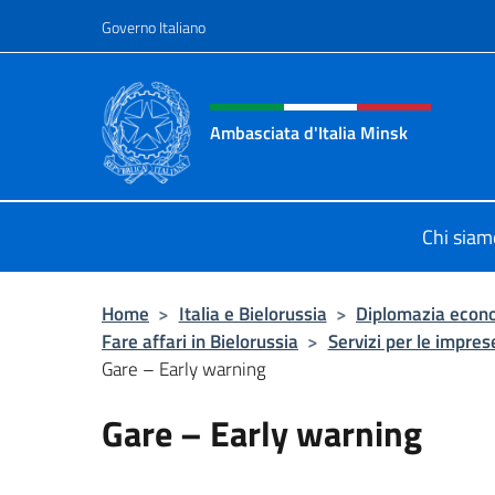
Salta al contenuto
Governo Italiano
Intestazione sito, social 
Ambasciata d'Italia Minsk
Sito Ufficiale Ambasciata d'Italia a
Chi siam
Home
>
Italia e Bielorussia
>
Diplomazia econ
Fare affari in Bielorussia
>
Servizi per le impres
Gare – Early warning
Gare – Early warning