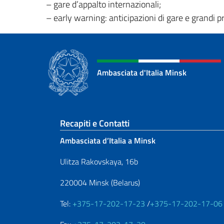
– gare d’appalto internazionali;
– early warning: anticipazioni di gare e grandi pr
Ambasciata d'Italia Minsk
Sezione footer
Recapiti e Contatti
Ambasciata d’Italia a Minsk
Ulitza Rakovskaya, 16b
220004 Minsk (Belarus)
Tel:
+375-17-202-17-23
/
+375-17-202-17-06