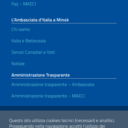
Faq – MAECI
L’Ambasciata d’Italia a Minsk
Chi siamo
Italia e Bielorussia
Servizi Consolari e Visti
Notizie
Amministrazione Trasparente
Amministrazione trasparente – Ambasciata
Amministrazione trasparente – MAECI
Link Utili
Note legali
Privacy e cookie policy
Dichiarazione di accessibilità
Questo sito utilizza cookies tecnici (necessari) e analitici.
Proseguendo nella navigazione accetti l'utilizzo dei