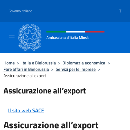
Salta al contenuto
IT
Governo Italiano
Intestazione sito, social e menù
Ambasciata d'Italia Minsk
Sito Ufficiale Ambasciata d'Italia a Minsk
Home
>
Italia e Bielorussia
>
Diplomazia economica
>
Fare affari in Bielorussia
>
Servizi per le imprese
>
Assicurazione all’export
Assicurazione all’export
Il sito web SACE
Assicurazione all’export