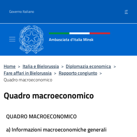
Salta al contenuto
IT
Governo Italiano
Intestazione sito, social e menù
Ambasciata d'Italia Minsk
Sito Ufficiale Ambasciata d'Italia a Minsk
Home
>
Italia e Bielorussia
>
Diplomazia economica
>
Fare affari in Bielorussia
>
Rapporto congiunto
>
Quadro macroeconomico
Quadro macroeconomico
QUADRO MACROECONOMICO
a) Informazioni macroeconomiche generali