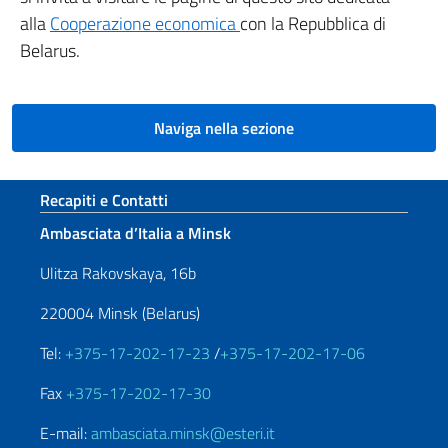
alla
Cooperazione economica
con la Repubblica di
Belarus.
Naviga nella sezione
Sezione footer
Recapiti e Contatti
Ambasciata d’Italia a Minsk
Ulitza Rakovskaya, 16b
220004 Minsk (Belarus)
Tel:
+375-17-202-17-23
/
+375-17-202-17-06
Fax
+375-17-202-17-30
E-mail:
ambasciata.minsk@esteri.it