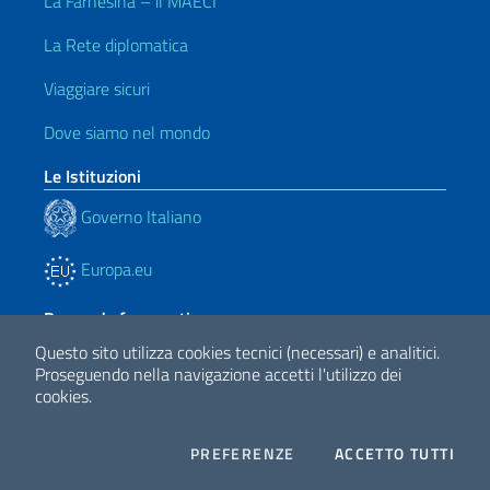
La Farnesina – il MAECI
La Rete diplomatica
Viaggiare sicuri
Dove siamo nel mondo
Le Istituzioni
Governo Italiano
Europa.eu
Domande frequenti
Questo sito utilizza cookies tecnici (necessari) e analitici.
Faq – MAECI
Proseguendo nella navigazione accetti l'utilizzo dei
cookies.
L’Ambasciata d’Italia a Minsk
Chi siamo
COOKIES
I CO
PREFERENZE
ACCETTO TUTTI
Facebook
Twitter
Whatsapp