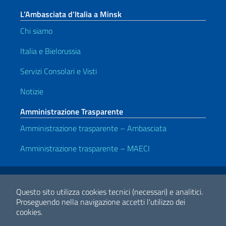
L’Ambasciata d’Italia a Minsk
Chi siamo
Italia e Bielorussia
Servizi Consolari e Visti
Notizie
Amministrazione Trasparente
Amministrazione trasparente – Ambasciata
Amministrazione trasparente – MAECI
Link Utili
Note legali
Privacy e cookie policy
Dichiarazione di accessibilità
Questo sito utilizza cookies tecnici (necessari) e analitici.
Proseguendo nella navigazione accetti l'utilizzo dei
cookies.
2026 Copyright Ministero degli Affari Esteri e della Cooperazione