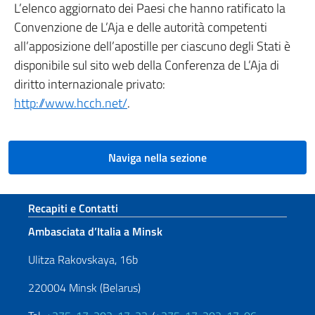
L’elenco aggiornato dei Paesi che hanno ratificato la
Convenzione de L’Aja e delle autorità competenti
all’apposizione dell’apostille per ciascuno degli Stati è
disponibile sul sito web della Conferenza de L’Aja di
diritto internazionale privato:
http://www.hcch.net/
.
Naviga nella sezione
Sezione footer
Recapiti e Contatti
Ambasciata d’Italia a Minsk
Ulitza Rakovskaya, 16b
220004 Minsk (Belarus)