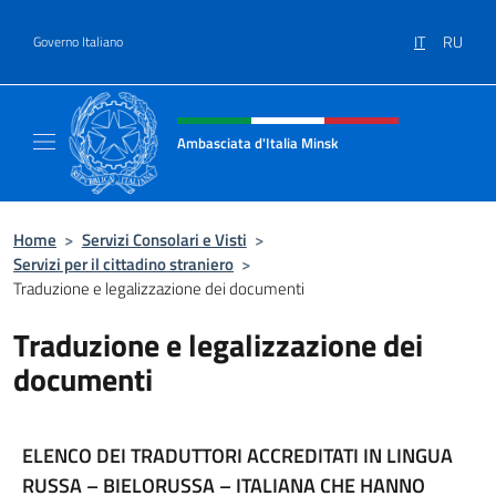
Salta al contenuto
IT
RU
Governo Italiano
Intestazione sito, social e menù
Ambasciata d'Italia Minsk
Sito Ufficiale Ambasciata d'Italia a Minsk
Home
>
Servizi Consolari e Visti
>
Servizi per il cittadino straniero
>
Traduzione e legalizzazione dei documenti
Traduzione e legalizzazione dei
documenti
ELENCO DEI TRADUTTORI ACCREDITATI IN LINGUA
RUSSA – BIELORUSSA – ITALIANA CHE HANNO