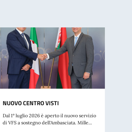
NUOVO CENTRO VISTI
Concl
TLSCo
Dal 1° luglio 2026 è aperto il nuovo servizio
di VFS a sostegno dell'Ambasciata. Mille...
Termi
colla