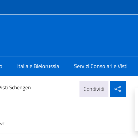
e menù
 Minsk
o
Italia e Bielorussia
Servizi Consolari e Visti
Condi
Visti Schengen
Condividi
ws