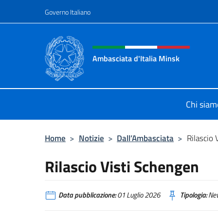
Salta al contenuto
Governo Italiano
Intestazione sito, social 
Ambasciata d'Italia Minsk
Sito Ufficiale Ambasciata d'Italia a
Chi siam
Home
>
Notizie
>
Dall’Ambasciata
>
Rilascio 
Rilascio Visti Schengen
Data pubblicazione:
01 Luglio 2026
Tipologia:
Ne