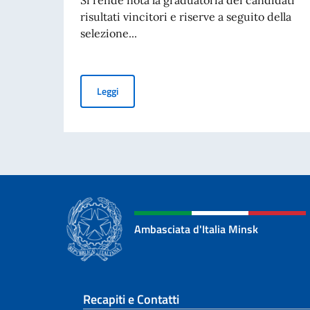
risultati vincitori e riserve a seguito della
selezione...
Borse di studio offerte dal Governo Italiano a 
Leggi
Ambasciata d'Italia Minsk
Sezione footer
Recapiti e Contatti