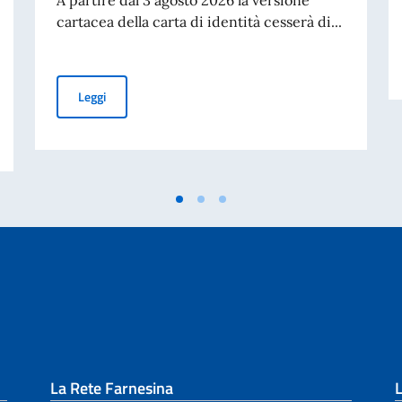
cartacea della carta di identità cesserà di...
Cessazione della validità della carta d’identità cartacea 
Leggi
studenti bielorussi per l’a.a. 2026/2027 – Graduatoria vincitori
La Rete Farnesina
L