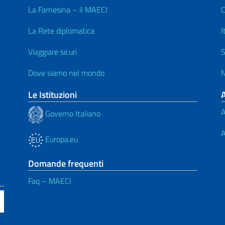
La Farnesina – il MAECI
C
La Rete diplomatica
I
Viaggiare sicuri
S
Dove siamo nel mondo
N
Le Istituzioni
A
Governo Italiano
A
Europa.eu
Domande frequenti
Faq – MAECI