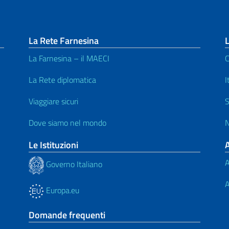
La Rete Farnesina
L
La Farnesina – il MAECI
C
La Rete diplomatica
I
Viaggiare sicuri
S
Dove siamo nel mondo
N
Le Istituzioni
A
Governo Italiano
A
Europa.eu
Domande frequenti