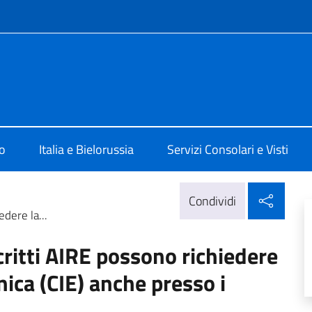
e menù
 Minsk
o
Italia e Bielorussia
Servizi Consolari e Visti
Condi
Condividi
dere la...
critti AIRE possono richiedere
nica (CIE) anche presso i