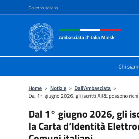
Salta al contenuto
Governo Italiano
Intestazione sito, social 
Ambasciata d'Italia Minsk
Sito Ufficiale Ambasciata d'Italia a
Chi siam
Home
>
Notizie
>
Dall’Ambasciata
>
Dal 1° giugno 2026, gli iscritti AIRE possono richie
Dal 1° giugno 2026, gli is
la Carta d’Identità Elettro
Comuni italiani