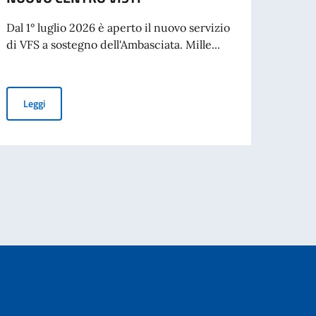
Dal 1° luglio 2026 è aperto il nuovo servizio
L’Amba
di VFS a sostegno dell'Ambasciata. Mille...
cresci
Visto t
NUOVO CENTRO VISTI
Leggi
Leg
per l’espatrio dal 3 agosto