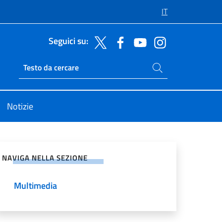
IT
Seguici su:
Cerca nel sito
Ricerca sito live
Notizie
vidi sui Social Network
NAVIGA NELLA SEZIONE
Multimedia