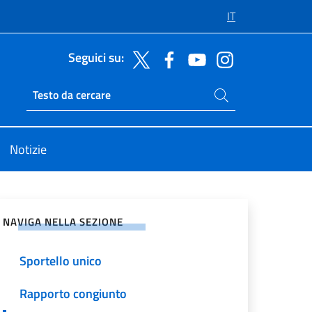
IT
Seguici su:
Cerca nel sito
Ricerca sito live
Notizie
vidi sui Social Network
NAVIGA NELLA SEZIONE
Sportello unico
Rapporto congiunto