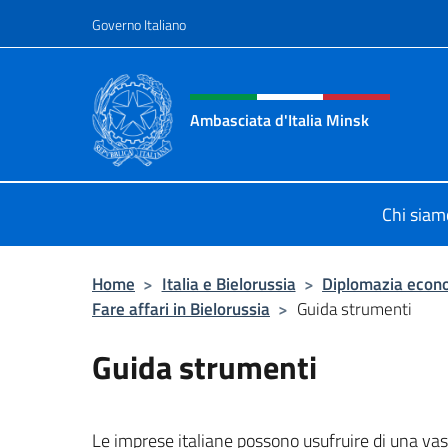
Salta al contenuto
Governo Italiano
Intestazione sito, social 
Ambasciata d'Italia Minsk
Sito Ufficiale Ambasciata d'Italia a
Chi siam
Home
>
Italia e Bielorussia
>
Diplomazia econ
Fare affari in Bielorussia
>
Guida strumenti
Guida strumenti
Le imprese italiane possono usufruire di una va