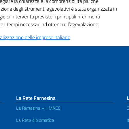
legiare la chiarezza e la comprensibilità più che
crizione degli strumenti agevolativi è stata organizzata in
 di intervento previste, i principali riferimenti
e e i tempi necessari ad ottenere l’agevolazione.
alizzazione delle imprese italiane
La Rete Farnesina
L
La Farnesina – il MAECI
C
La Rete diplomatica
I