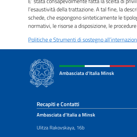
E’ stata consapevolmente fatta la scelta di privi
l’esaustività della trattazione. A tal fine, la des
schede, che espongono sinteticamente le tipologie
normativi, le risorse a disposizione, le procedur
Politiche e Strumenti di sostegno all’internazion
Ambasciata d'Italia Minsk
Sezione footer
Recapiti e Contatti
Ambasciata d’Italia a Minsk
Ulitza Rakovskaya, 16b