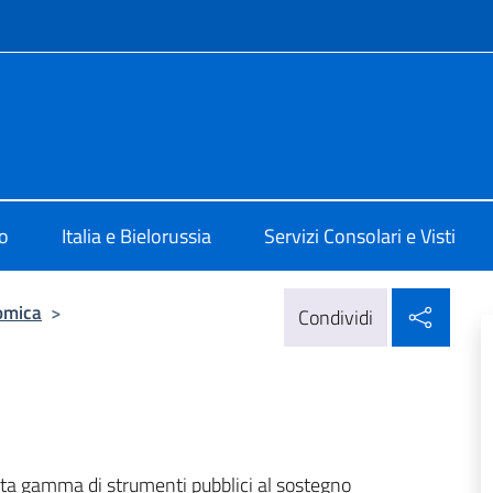
e menù
 Minsk
o
Italia e Bielorussia
Servizi Consolari e Visti
Condi
omica
>
Condividi
sta gamma di strumenti pubblici al sostegno