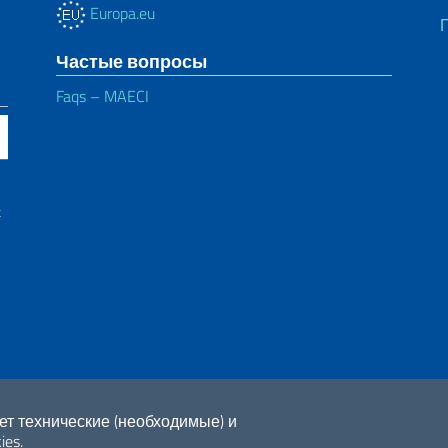
Europa.eu
Частые вопросы
Faqs – MAECI
х
ет технические (необходимые) и
ies.