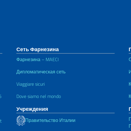
тул
Сеть Фарнезина
Фарнезина – MAECI
Дипломатическая сеть
Viaggiare sicuri
К
6
Dove siamo nel mondo
Учреждения
Правительство Италии
t