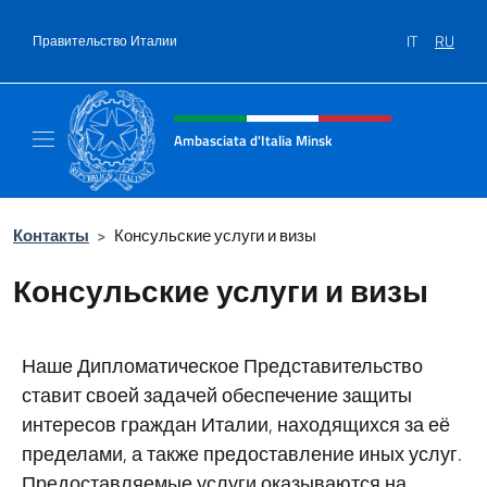
Перейти к содержанию
IT
RU
Правительство Италии
Шапка сайта, соцсети и ме
Ambasciata d'Italia Minsk
Sito Ufficiale Ambasciata d'Italia a Minsk
Контакты
>
Консульские услуги и визы
Консульские услуги и визы
Наше Дипломатическое Представительство
ставит своей задачей обеспечение защиты
интересов граждан Италии, находящихся за её
пределами, а также предоставление иных услуг.
Предоставляемые услуги оказываются на