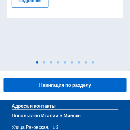
НОВЫЙ ВИЗОВЫЙ ЦЕНТР
Подробнее
Навигация по разделу
Нижний колонтитул
Адреса и контакты
Посольство Италии в Минске
Улица Раковская, 16б