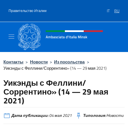
Перейти к содержанию
IT
RU
Правительство Италии
Шапка сайта, соцсети и ме
Ambasciata d'Italia Minsk
Sito Ufficiale Ambasciata d'Italia a Minsk
Контакты
>
Новости
>
Из посольства
>
Уикэнды с Феллини/Соррентино» (14 — 29 мая 2021)
Уикэнды с Феллини/
Соррентино» (14 — 29 мая
2021)
Дата публикации:
04 мая 2021
Типология:
Новости