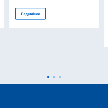
Выдача шенгенских виз
Подробнее