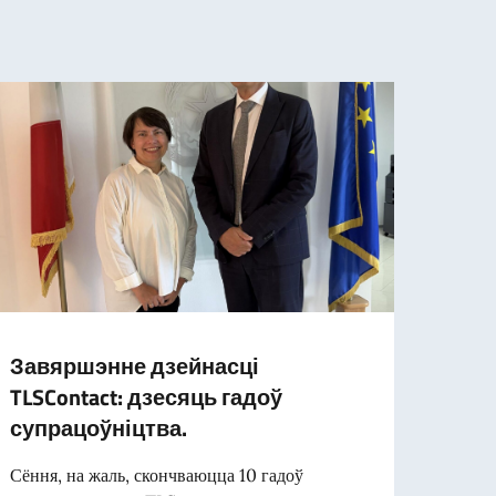
Завяршэнне дзейнасці
ПОД
TLSContact: дзесяць гадоў
ПОС
супрацоўніцтва.
УНИ
Сёння, на жаль, скончваюцца 10 гадоў
Подат