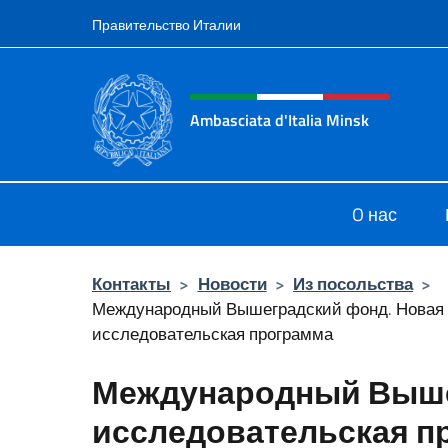
Перейти к содержанию
Правительство Италии
Шапка сайта, соцсети
Ambasciata d'Italia Minsk
Sito Ufficiale Ambasciata d'Italia a
O нас
Контакты
>
Новости
>
Из посольства
>
Международный Вышеградский фонд. Новая
исследовательская программа
Международный Выше
исследовательская п