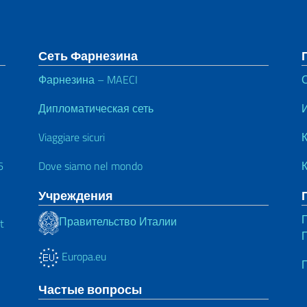
тул
Сеть Фарнезина
Фарнезина – MAECI
Дипломатическая сеть
Viaggiare sicuri
К
6
Dove siamo nel mondo
Учреждения
Правительство Италии
t
Europa.eu
Частые вопросы