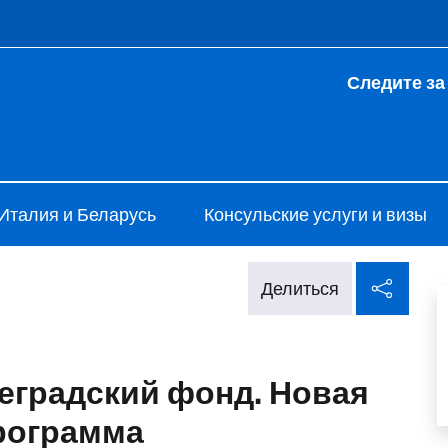
 и меню
Следите за
 Minsk
Италия и Беларусь
Консульские услуги и визы
Поде
Делиться
градский фонд. Новая
рограмма