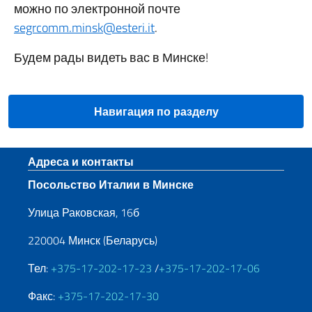
можно по электронной почте
segrcomm.minsk@esteri.it
.
Будем рады видеть вас в Минске!
Навигация по разделу
Нижний колонтитул
Адреса и контакты
Посольство Италии в Минске
Улица Раковская, 16б
220004 Минск (Беларусь)
Тел:
+375-17-202-17-23
/
+375-17-202-17-06
Факс:
+375-17-202-17-30