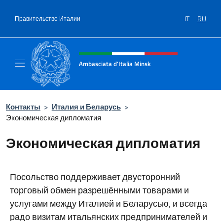
Перейти к содержанию
IT
RU
Правительство Италии
Шапка сайта, соцсети и ме
Ambasciata d'Italia Minsk
Sito Ufficiale Ambasciata d'Italia a Minsk
Контакты
>
Италия и Беларусь
>
Экономическая дипломатия
Экономическая дипломатия
Посольство поддерживает двусторонний
торговый обмен разрешёнными товарами и
услугами между Италией и Беларусью, и всегда
радо визитам итальянских предпринимателей и