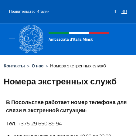
Перейти к содержанию
IT
RU
Правительство Италии
Шапка сайта, соцсети и ме
Ambasciata d'Italia Minsk
Sito Ufficiale Ambasciata d'Italia a Minsk
Контакты
>
O нас
>
Номера экстренных служб
Номера экстренных служб
В Посольстве работает номер телефона для
связи в экстренной ситуации:
Тел. +375 29 650 89 94