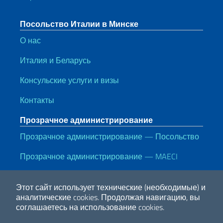
Посольство Италии в Минске
О нас
Италия и Беларусь
Консульские услуги и визы
Контакты
Прозрачное администрирование
Прозрачное администрирование — Посольство
Прозрачное администрирование — MAECI
Полезные ссылки
Этот сайт использует технические (необходимые) и
Note legali
Privacy e cookie policy
Dichiarazione di accessibilità
аналитические cookies.
Продолжая навигацию, вы
соглашаетесь на использование cookies.