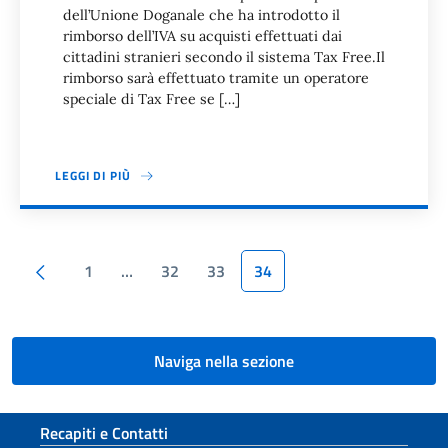
dell’Unione Doganale che ha introdotto il
rimborso dell’IVA su acquisti effettuati dai
cittadini stranieri secondo il sistema Tax Free.Il
rimborso sarà effettuato tramite un operatore
speciale di Tax Free se […]
LEGGI DI PIÙ
Paginazione
Pagina precedente
1
…
32
33
34
Naviga nella sezione
Sezione footer
Recapiti e Contatti