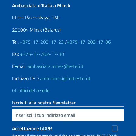
Ambasciata d’Italia a Minsk
Ulitza Rakovskaya, 16b
220004 Minsk (Belarus)
Tel:
+375-17-202-17-23
/
+375-17-202-17-06
Fax
+375-17-202-17-30
E-mail:
ambasciata.minsk@esteri.it
Indirizzo PEC:
amb.minsk@cert.esteri.it
Gli uffici della sede
Iscriviti alla nostra Newsletter
Inserisci la tua email
Accettazione GDPR
Autorizzo il trattamento dei miei dati personali ai sensi del GDPR e del