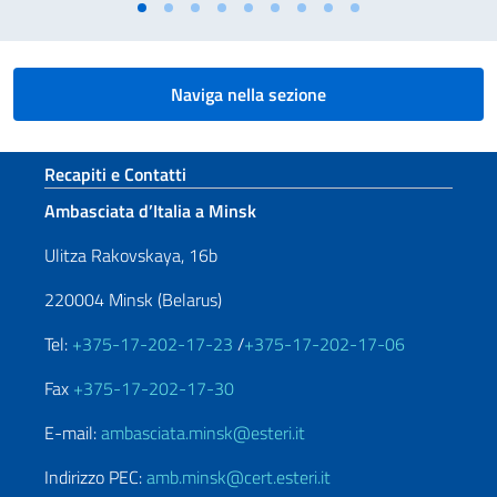
Naviga nella sezione
Sezione footer
Recapiti e Contatti
Ambasciata d’Italia a Minsk
Ulitza Rakovskaya, 16b
220004 Minsk (Belarus)
Tel:
+375-17-202-17-23
/
+375-17-202-17-06
Fax
+375-17-202-17-30
E-mail:
ambasciata.minsk@esteri.it
Indirizzo PEC:
amb.minsk@cert.esteri.it