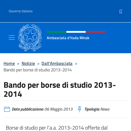
Salta al contenuto
IT
Governo Italiano
Intestazione sito, social e menù
Ambasciata d'Italia Minsk
Sito Ufficiale Ambasciata d'Italia a Minsk
Home
>
Notizie
>
Dall’Ambasciata
>
Bando per borse di studio 2013-2014
Bando per borse di studio 2013-
2014
Data pubblicazione:
06 Maggio 2013
Tipologia:
News
Borse di studio per l’a.a. 2013-2014 offerte dal