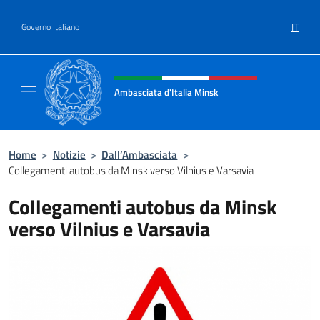
Salta al contenuto
IT
Governo Italiano
Intestazione sito, social e menù
Ambasciata d'Italia Minsk
Sito Ufficiale Ambasciata d'Italia a Minsk
Home
>
Notizie
>
Dall’Ambasciata
>
Collegamenti autobus da Minsk verso Vilnius e Varsavia
Collegamenti autobus da Minsk
verso Vilnius e Varsavia