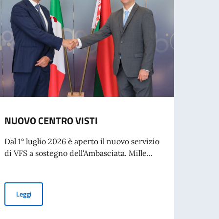
NUOVO CENTRO VISTI
Rilas
Dal 1° luglio 2026 è aperto il nuovo servizio
L’Amba
di VFS a sostegno dell'Ambasciata. Mille...
cresci
Visto t
NUOVO CENTRO VISTI
Leggi
Leg