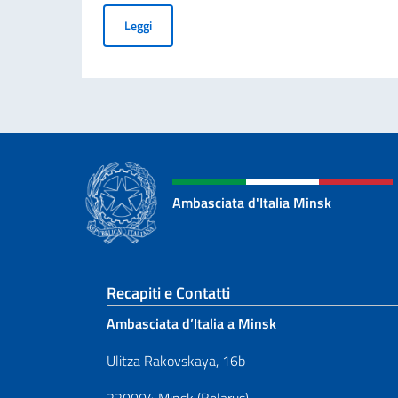
Borse di studio offerte dal Governo Italiano a 
Leggi
Ambasciata d'Italia Minsk
Sezione footer
Recapiti e Contatti
Ambasciata d’Italia a Minsk
Ulitza Rakovskaya, 16b
220004 Minsk (Belarus)