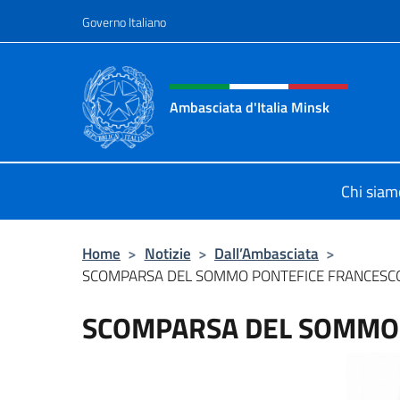
Salta al contenuto
Governo Italiano
Intestazione sito, social 
Ambasciata d'Italia Minsk
Sito Ufficiale Ambasciata d'Italia a
Chi siam
Home
>
Notizie
>
Dall’Ambasciata
>
SCOMPARSA DEL SOMMO PONTEFICE FRANCESC
SCOMPARSA DEL SOMMO