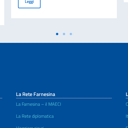
Cessazione della validità della carta d’identità cartacea 
Leggi
studenti bielorussi per l’a.a. 2026/2027 – Graduatoria vincitori
La Rete Farnesina
L
La Farnesina – il MAECI
C
La Rete diplomatica
I
Viaggiare sicuri
S