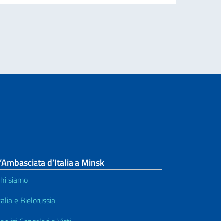
per l’espatrio dal 3 agosto
’Ambasciata d’Italia a Minsk
hi siamo
talia e Bielorussia
ervizi Consolari e Visti