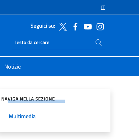
IT
Seguici su:
Cerca nel sito
Ricerca sito live
Notizie
vidi sui Social Network
NAVIGA NELLA SEZIONE
Multimedia