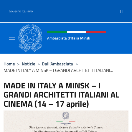
Salta al contenuto
IT
Governo Italiano
Intestazione sito, social e menù
Ambasciata d'Italia Minsk
Sito Ufficiale Ambasciata d'Italia a Minsk
Home
>
Notizie
>
Dall’Ambasciata
>
MADE IN ITALY A MINSK – I GRANDI ARCHITETTI ITALIANI...
MADE IN ITALY A MINSK – I
GRANDI ARCHITETTI ITALIANI AL
CINEMA (14 – 17 aprile)