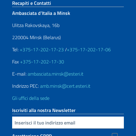
Sezione footer
Recapiti e Contatti
Ambasciata d’Italia a Minsk
Ulitza Rakovskaya, 16b
220004 Minsk (Belarus)
Tel:
+375-17-202-17-23
/
+375-17-202-17-06
Fax
+375-17-202-17-30
E-mail:
ambasciata.minsk@esteri.it
Indirizzo PEC:
amb.minsk@cert.esteri.it
Gli uffici della sede
Iscriviti alla nostra Newsletter
Inserisci la tua email