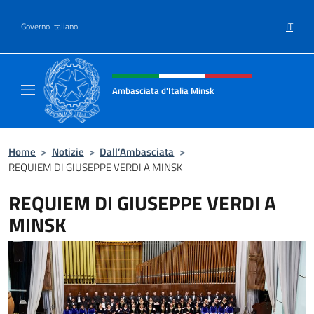
Salta al contenuto
IT
Governo Italiano
Intestazione sito, social e menù
Ambasciata d'Italia Minsk
Sito Ufficiale Ambasciata d'Italia a Minsk
Home
>
Notizie
>
Dall’Ambasciata
>
REQUIEM DI GIUSEPPE VERDI A MINSK
REQUIEM DI GIUSEPPE VERDI A
MINSK