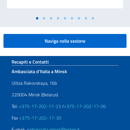
Naviga nella sezione
Sezione footer
Recapiti e Contatti
Ambasciata d’Italia a Minsk
Ulitza Rakovskaya, 16b
220004 Minsk (Belarus)
Tel:
+375-17-202-17-23
/
+375-17-202-17-06
Fax
+375-17-202-17-30
E-mail:
ambasciata.minsk@esteri.it