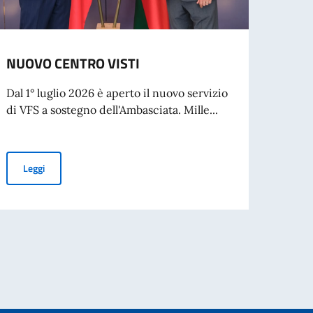
NUOVO CENTRO VISTI
Rilas
Dal 1° luglio 2026 è aperto il nuovo servizio
L’Amba
di VFS a sostegno dell'Ambasciata. Mille...
cresci
Visto t
NUOVO CENTRO VISTI
Leggi
Leg
per l’espatrio dal 3 agosto