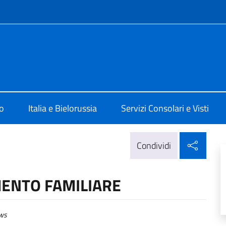
e menù
 Minsk
o
Italia e Bielorussia
Servizi Consolari e Visti
Condi
Condividi
MENTO FAMILIARE
ws