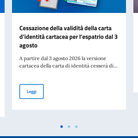
Cessazione della validità della carta
d’identità cartacea per l’espatrio dal 3
agosto
A partire dal 3 agosto 2026 la versione
cartacea della carta di identità cesserà di...
Cessazione della validità della carta d’identità cartacea 
Leggi
studenti bielorussi per l’a.a. 2026/2027 – Graduatoria vincitori