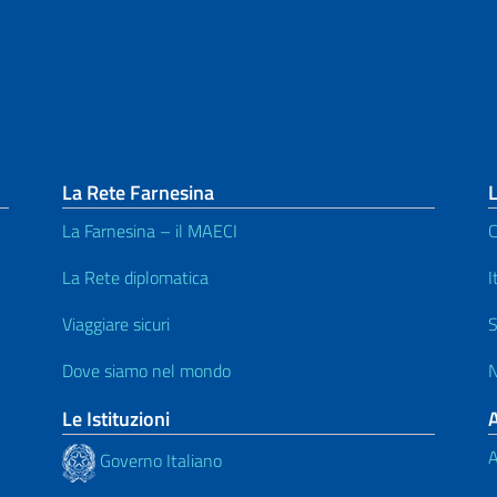
La Rete Farnesina
L
La Farnesina – il MAECI
C
La Rete diplomatica
I
Viaggiare sicuri
S
Dove siamo nel mondo
N
Le Istituzioni
A
Governo Italiano