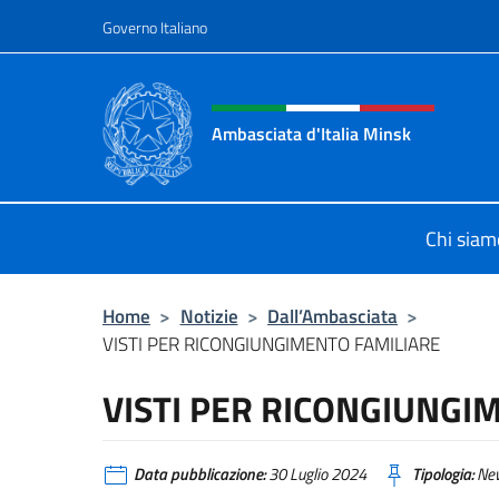
Salta al contenuto
Governo Italiano
Intestazione sito, social 
Ambasciata d'Italia Minsk
Sito Ufficiale Ambasciata d'Italia a
Chi siam
Home
>
Notizie
>
Dall’Ambasciata
>
VISTI PER RICONGIUNGIMENTO FAMILIARE
VISTI PER RICONGIUNGI
Data pubblicazione:
30 Luglio 2024
Tipologia:
Ne