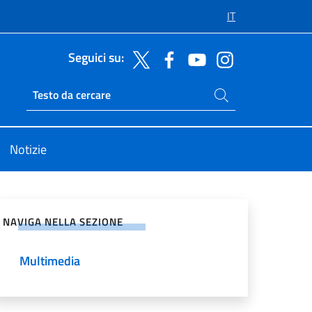
IT
Seguici su:
Cerca nel sito
Ricerca sito live
Notizie
vidi sui Social Network
NAVIGA NELLA SEZIONE
Multimedia