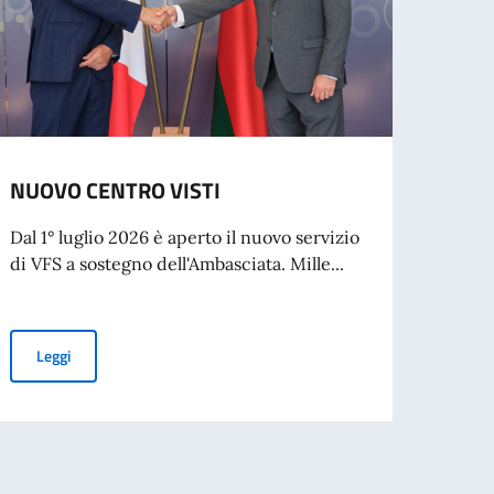
NUOVO CENTRO VISTI
Rilas
Dal 1° luglio 2026 è aperto il nuovo servizio
L’Amba
di VFS a sostegno dell'Ambasciata. Mille...
cresci
Visto t
NUOVO CENTRO VISTI
Leggi
Leg
per l’espatrio dal 3 agosto