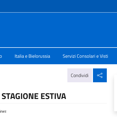
e menù
 Minsk
o
Italia e Bielorussia
Servizi Consolari e Visti
Condi
Condividi
A STAGIONE ESTIVA
ews