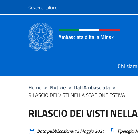
Salta al contenuto
Governo Italiano
Intestazione sito, social 
Ambasciata d'Italia Minsk
Sito Ufficiale Ambasciata d'Italia a
Chi siam
Home
>
Notizie
>
Dall’Ambasciata
>
RILASCIO DEI VISTI NELLA STAGIONE ESTIVA
RILASCIO DEI VISTI NELL
Data pubblicazione:
13 Maggio 2024
Tipologia:
N