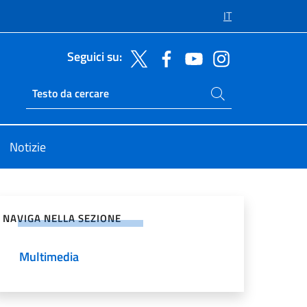
IT
Seguici su:
Cerca nel sito
Ricerca sito live
Notizie
vidi sui Social Network
NAVIGA NELLA SEZIONE
Multimedia