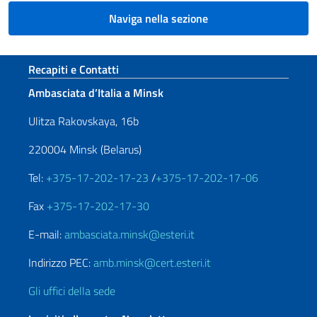
Naviga nella sezione
Sezione footer
Recapiti e Contatti
Ambasciata d’Italia a Minsk
Ulitza Rakovskaya, 16b
220004 Minsk (Belarus)
Tel:
+375-17-202-17-23
/
+375-17-202-17-06
Fax
+375-17-202-17-30
E-mail:
ambasciata.minsk@esteri.it
Indirizzo PEC:
amb.minsk@cert.esteri.it
Gli uffici della sede