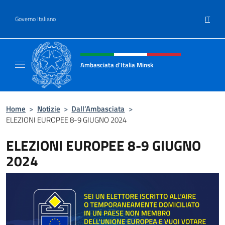
Salta al contenuto
IT
Governo Italiano
Intestazione sito, social e menù
Ambasciata d'Italia Minsk
Sito Ufficiale Ambasciata d'Italia a Minsk
Home
>
Notizie
>
Dall’Ambasciata
>
ELEZIONI EUROPEE 8-9 GIUGNO 2024
ELEZIONI EUROPEE 8-9 GIUGNO
2024