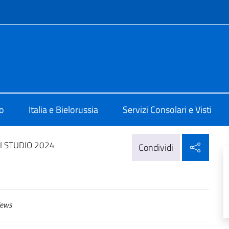
e menù
 Minsk
o
Italia e Bielorussia
Servizi Consolari e Visti
Condi
I STUDIO 2024
Condividi
ews