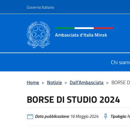
Salta al contenuto
Governo Italiano
Intestazione sito, social 
Ambasciata d'Italia Minsk
Sito Ufficiale Ambasciata d'Italia a
Chi siam
Home
>
Notizie
>
Dall’Ambasciata
>
BORSE D
BORSE DI STUDIO 2024
Data pubblicazione:
16 Maggio 2024
Tipologia:
N