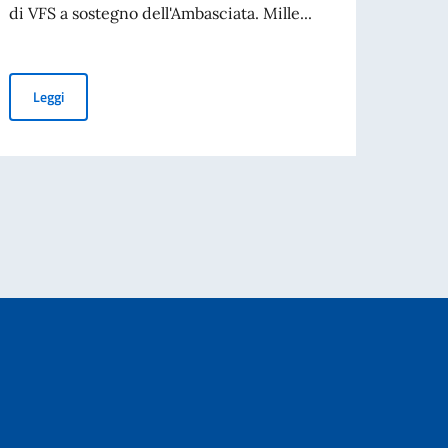
di VFS a sostegno dell'Ambasciata. Mille...
cresci
Visto t
NUOVO CENTRO VISTI
Leggi
Leg
per l’espatrio dal 3 agosto