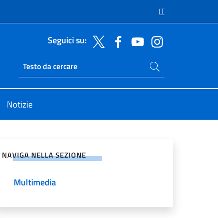
IT
Seguici su:
Cerca nel sito
Ricerca sito live
Notizie
vidi sui Social Network
NAVIGA NELLA SEZIONE
Multimedia