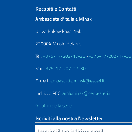
Sezione footer
Recapiti e Contatti
Ambasciata d’Italia a Minsk
Ulitza Rakovskaya, 16b
220004 Minsk (Belarus)
Tel:
+375-17-202-17-23
/
+375-17-202-17-06
Fax
+375-17-202-17-30
E-mail:
ambasciata.minsk@esteri.it
Indirizzo PEC:
amb.minsk@cert.esteri.it
Gli uffici della sede
Iscriviti alla nostra Newsletter
Inserisci la tua email