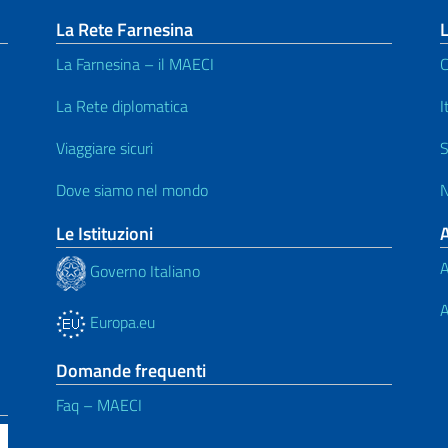
La Rete Farnesina
L
La Farnesina – il MAECI
C
La Rete diplomatica
I
Viaggiare sicuri
S
Dove siamo nel mondo
N
Le Istituzioni
A
Governo Italiano
A
Europa.eu
Domande frequenti
Faq – MAECI