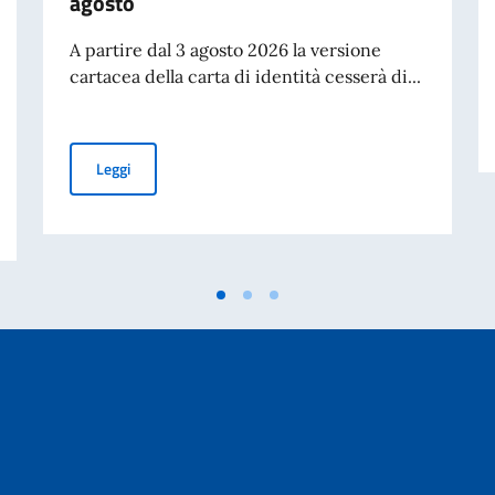
agosto
A partire dal 3 agosto 2026 la versione
cartacea della carta di identità cesserà di...
Cessazione della validità della carta d’identità cartacea 
Leggi
studenti bielorussi per l’a.a. 2026/2027 – Graduatoria vincitori