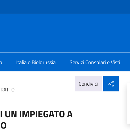
e menù
 Minsk
o
Italia e Bielorussia
Servizi Consolari e Visti
Condi
Condividi
TRATTO
I UN IMPIEGATO A
EO