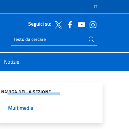
IT
Seguici su:
Cerca nel sito
Ricerca sito live
Notizie
vidi sui Social Network
NAVIGA NELLA SEZIONE
Multimedia