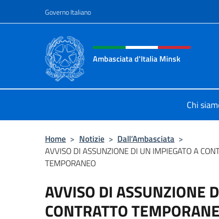
Salta al contenuto
Governo Italiano
Intestazione sito, social 
Ambasciata d'Italia Minsk
Sito Ufficiale Ambasciata d'Italia a
Chi siam
Home
>
Notizie
>
Dall’Ambasciata
>
AVVISO DI ASSUNZIONE DI UN IMPIEGATO A CON
TEMPORANEO
AVVISO DI ASSUNZIONE D
CONTRATTO TEMPORAN