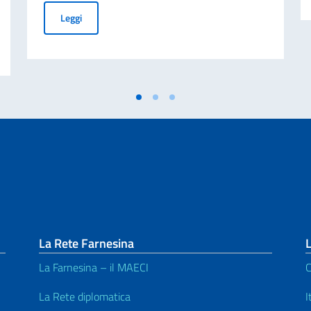
Cessazione della validità della carta d’identità cartacea 
Leggi
studenti bielorussi per l’a.a. 2026/2027 – Graduatoria vincitori
La Rete Farnesina
L
La Farnesina – il MAECI
C
La Rete diplomatica
I