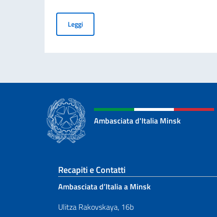
Borse di studio offerte dal Governo Italiano a 
Leggi
Ambasciata d'Italia Minsk
Sezione footer
Recapiti e Contatti
Ambasciata d’Italia a Minsk
Ulitza Rakovskaya, 16b