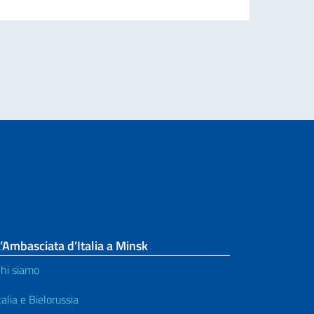
per l’espatrio dal 3 agosto
’Ambasciata d’Italia a Minsk
hi siamo
talia e Bielorussia