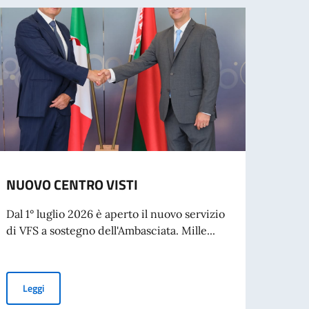
NUOVO CENTRO VISTI
Rilas
Dal 1° luglio 2026 è aperto il nuovo servizio
L’Amba
di VFS a sostegno dell'Ambasciata. Mille...
cresci
Visto t
NUOVO CENTRO VISTI
Leggi
Leg