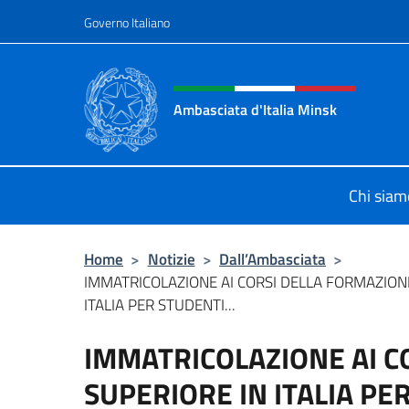
Salta al contenuto
Governo Italiano
Intestazione sito, social 
Ambasciata d'Italia Minsk
Sito Ufficiale Ambasciata d'Italia a
Chi siam
Home
>
Notizie
>
Dall’Ambasciata
>
IMMATRICOLAZIONE AI CORSI DELLA FORMAZION
ITALIA PER STUDENTI...
IMMATRICOLAZIONE AI C
SUPERIORE IN ITALIA PE