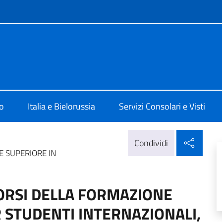
e menù
 Minsk
o
Italia e Bielorussia
Servizi Consolari e Visti
Condi
Condividi
E SUPERIORE IN
ORSI DELLA FORMAZIONE
R STUDENTI INTERNAZIONALI,