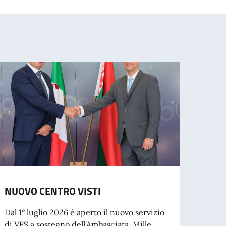
NUOVO CENTRO VISTI
Rilas
Dal 1° luglio 2026 è aperto il nuovo servizio
L’Amba
di VFS a sostegno dell'Ambasciata. Mille...
cresci