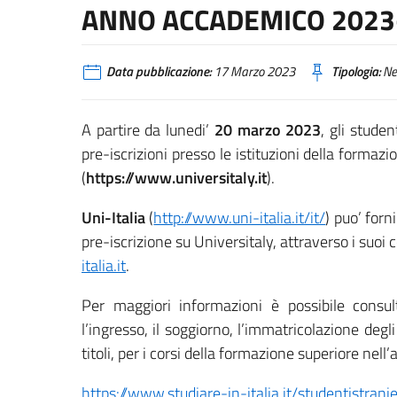
ANNO ACCADEMICO 2023
Data pubblicazione:
17 Marzo 2023
Tipologia:
Ne
A partire da lunedi’
20 marzo 2023
, gli stude
pre-iscrizioni presso le istituzioni della formazi
(
https://www.universitaly.it
).
Uni-Italia
(
http://www.uni-italia.it/it/
) puo’ for
pre-iscrizione su Universitaly, attraverso i suoi c
italia.it
.
Per maggiori informazioni è possibile consu
l’ingresso, il soggiorno, l’immatricolazione degl
titoli, per i corsi della formazione superiore nel
https://www.studiare-in-italia.it/studentistranie