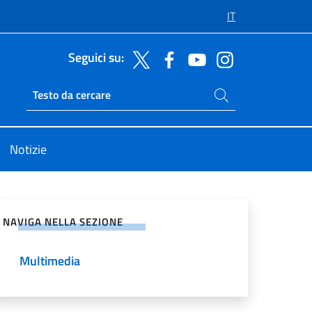
IT
Seguici su:
Cerca nel sito
Ricerca sito live
Notizie
vidi sui Social Network
NAVIGA NELLA SEZIONE
Multimedia