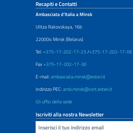
Sezione footer
Recapiti e Contatti
Ambasciata d’Italia a Minsk
Ulitza Rakovskaya, 16b
220004 Minsk (Belarus)
Tel:
+375-17-202-17-23
/
+375-17-202-17-06
Fax
+375-17-202-17-30
E-mail:
ambasciata.minsk@esteri.it
Indirizzo PEC:
amb.minsk@cert.esteri.it
Gli uffici della sede
Iscriviti alla nostra Newsletter
Inserisci la tua email