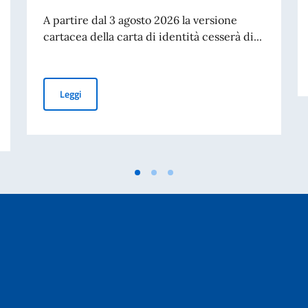
A partire dal 3 agosto 2026 la versione
cartacea della carta di identità cesserà di...
Cessazione della validità della carta d’identità cartacea 
Leggi
studenti bielorussi per l’a.a. 2026/2027 – Graduatoria vincitori