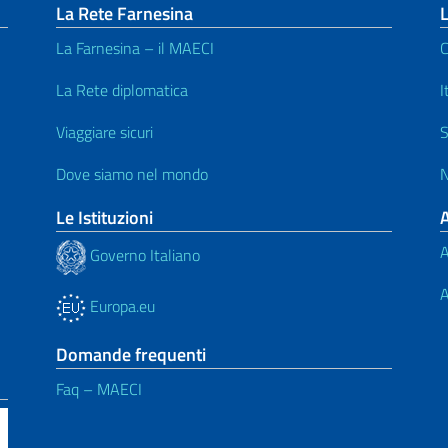
La Rete Farnesina
L
La Farnesina – il MAECI
C
La Rete diplomatica
I
Viaggiare sicuri
S
Dove siamo nel mondo
N
Le Istituzioni
A
Governo Italiano
A
Europa.eu
Domande frequenti
Faq – MAECI