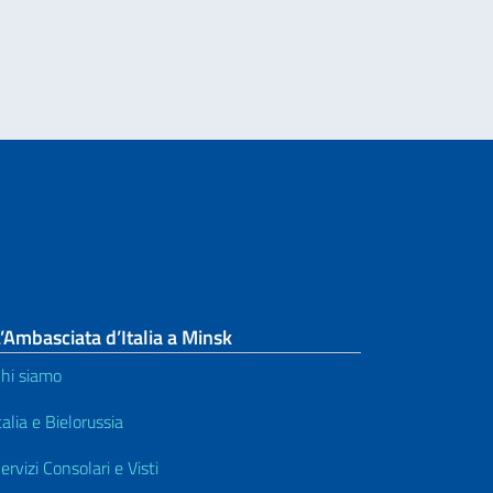
’Ambasciata d’Italia a Minsk
hi siamo
talia e Bielorussia
ervizi Consolari e Visti