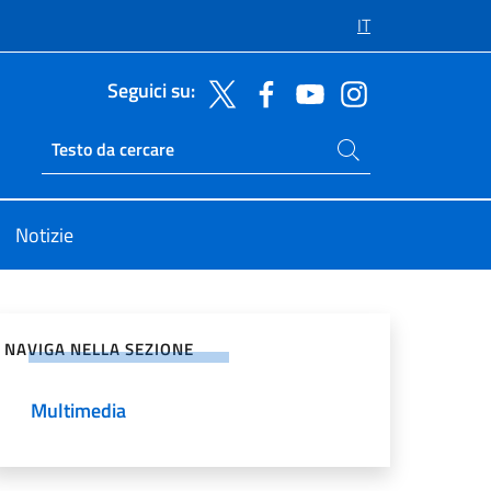
IT
Seguici su:
Cerca nel sito
Ricerca sito live
Notizie
vidi sui Social Network
NAVIGA NELLA SEZIONE
Multimedia