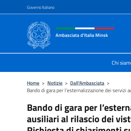
Salta al contenuto
Governo Italiano
Intestazione sito, social 
Ambasciata d'Italia Minsk
Sito Ufficiale Ambasciata d'Italia a
Chi siam
Home
>
Notizie
>
Dall’Ambasciata
>
Bando di gara per l’esternalizzazione dei servizi ausi
Bando di gara per l’estern
ausiliari al rilascio dei vist
Richiesta di chiarimenti s