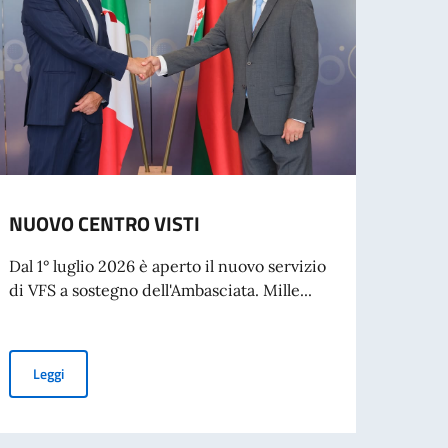
NUOVO CENTRO VISTI
Rilas
Dal 1° luglio 2026 è aperto il nuovo servizio
L’Amba
di VFS a sostegno dell'Ambasciata. Mille...
cresci
Visto t
NUOVO CENTRO VISTI
Leggi
Leg
per l’espatrio dal 3 agosto