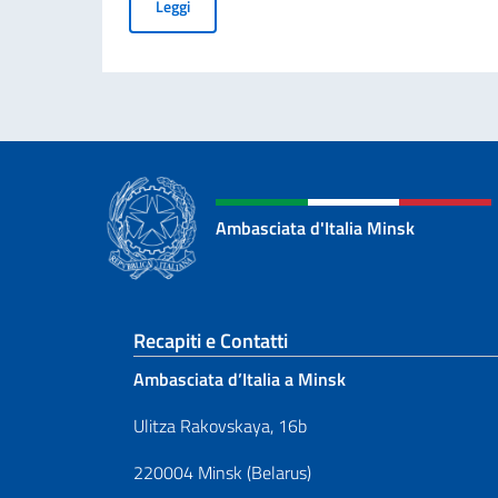
Borse di studio offerte dal Governo Italiano a 
Leggi
Ambasciata d'Italia Minsk
Sezione footer
Recapiti e Contatti
Ambasciata d’Italia a Minsk
Ulitza Rakovskaya, 16b
220004 Minsk (Belarus)