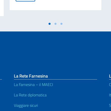
studenti bielorussi per l’a.a. 2026/2027 – Graduatoria vincitori
La Rete Farnesina
L
La Farnesina – il MAECI
C
La Rete diplomatica
I
Viaggiare sicuri
S