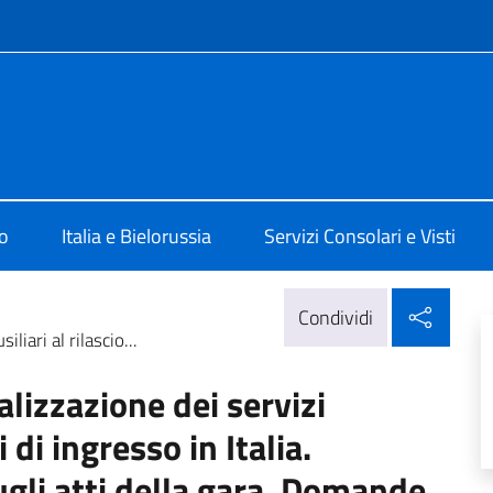
e menù
 Minsk
o
Italia e Bielorussia
Servizi Consolari e Visti
Condi
Condividi
liari al rilascio...
alizzazione dei servizi
i di ingresso in Italia.
ugli atti della gara. Domande