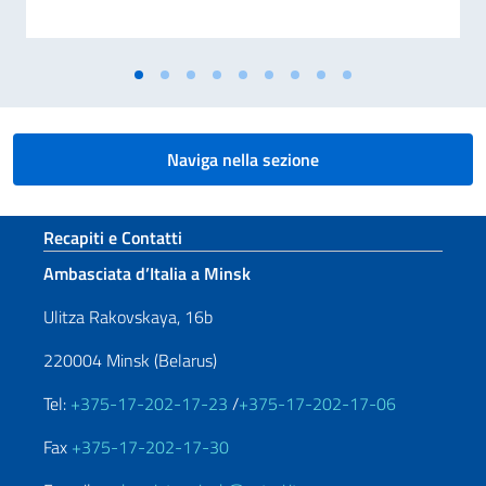
Naviga nella sezione
Sezione footer
Recapiti e Contatti
Ambasciata d’Italia a Minsk
Ulitza Rakovskaya, 16b
220004 Minsk (Belarus)
Tel:
+375-17-202-17-23
/
+375-17-202-17-06
Fax
+375-17-202-17-30