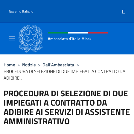
Salta al contenuto
IT
Governo Italiano
Intestazione sito, social e menù
Ambasciata d'Italia Minsk
Sito Ufficiale Ambasciata d'Italia a Minsk
Home
>
Notizie
>
Dall’Ambasciata
>
PROCEDURA DI SELEZIONE DI DUE IMPIEGATI A CONTRATTO DA
ADIBIRE...
PROCEDURA DI SELEZIONE DI DUE
IMPIEGATI A CONTRATTO DA
ADIBIRE AI SERVIZI DI ASSISTENTE
AMMINISTRATIVO