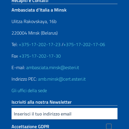
Sezione footer
Recapiti e Contatti
Ambasciata d’Italia a Minsk
Ulitza Rakovskaya, 16b
220004 Minsk (Belarus)
Tel:
+375-17-202-17-23
/
+375-17-202-17-06
Fax
+375-17-202-17-30
E-mail:
ambasciata.minsk@esteri.it
Indirizzo PEC:
amb.minsk@cert.esteri.it
Gli uffici della sede
Iscriviti alla nostra Newsletter
Inserisci la tua email
Accettazione GDPR