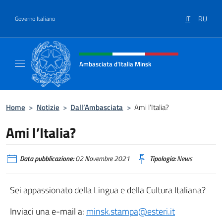
Salta al contenuto
IT
RU
Governo Italiano
Intestazione sito, social e menù
Ambasciata d'Italia Minsk
Sito Ufficiale Ambasciata d'Italia a Minsk
Home
>
Notizie
>
Dall’Ambasciata
>
Ami l’Italia?
Ami l’Italia?
Data pubblicazione:
02 Novembre 2021
Tipologia:
News
Sei appassionato della Lingua e della Cultura Italiana?
Inviaci una e-mail a:
minsk.stampa@esteri.it