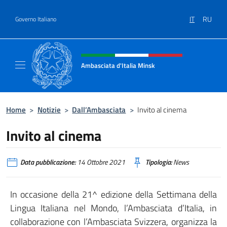
Salta al contenuto
IT
RU
Governo Italiano
Intestazione sito, social e menù
Ambasciata d'Italia Minsk
Sito Ufficiale Ambasciata d'Italia a Minsk
Home
>
Notizie
>
Dall’Ambasciata
>
Invito al cinema
Invito al cinema
Data pubblicazione:
14 Ottobre 2021
Tipologia:
News
In occasione della 21^ edizione della Settimana della
Lingua Italiana nel Mondo, l’Ambasciata d’Italia, in
collaborazione con l’Ambasciata Svizzera, organizza la