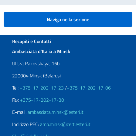
Naviga nella sezione
Sezione footer
Recapiti e Contatti
Ambasciata d’Italia a Minsk
Ulitza Rakovskaya, 16b
220004 Minsk (Belarus)
Tel:
+375-17-202-17-23
/
+375-17-202-17-06
Fax
+375-17-202-17-30
E-mail:
ambasciata.minsk@esteri.it
Indirizzo PEC:
amb.minsk@cert.esteri.it