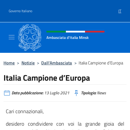
Salta al contenuto
IT
Governo Italiano
Intestazione sito, social e menù
Ambasciata d'Italia Minsk
Sito Ufficiale Ambasciata d'Italia a Minsk
Home
>
Notizie
>
Dall’Ambasciata
>
Italia Campione d’Europa
Italia Campione d’Europa
Data pubblicazione:
13 Luglio 2021
Tipologia:
News
Cari connazionali,
desidero condividere con voi la grande gioia del