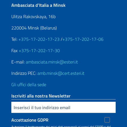
Ambasciata d’Italia a Minsk
Ulitza Rakovskaya, 16b
220004 Minsk (Belarus)
Tel:
+375-17-202-17-23
/
+375-17-202-17-06
Fax
+375-17-202-17-30
E-mail:
ambasciata.minsk@esteri.it
Indirizzo PEC:
amb.minsk@cert.esteri.it
Gli uffici della sede
Iscriviti alla nostra Newsletter
Inserisci la tua email
Accettazione GDPR
Autorizzo il trattamento dei miei dati personali ai sensi del GDPR e del