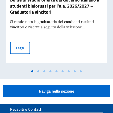
studenti bielorussi per l’a.a. 2026/2027 –
Graduatoria vincitori
Si rende nota la graduatoria dei candidati risultati
vincitori e riserve a seguito della selezione...
Borse di studio offerte dal Governo Italiano a studenti biel
Leggi
Naviga nella sezione
Sezione footer
Recapiti e Contatti