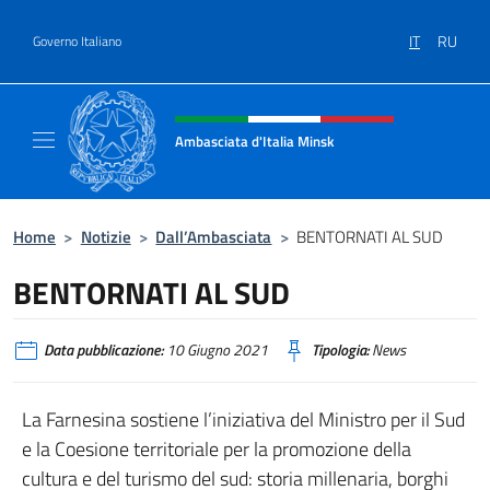
Salta al contenuto
IT
RU
Governo Italiano
Intestazione sito, social e menù
Ambasciata d'Italia Minsk
Sito Ufficiale Ambasciata d'Italia a Minsk
Home
>
Notizie
>
Dall’Ambasciata
>
BENTORNATI AL SUD
BENTORNATI AL SUD
Data pubblicazione:
10 Giugno 2021
Tipologia:
News
La Farnesina sostiene l’iniziativa del Ministro per il Sud
e la Coesione territoriale per la promozione della
cultura e del turismo del sud: storia millenaria, borghi