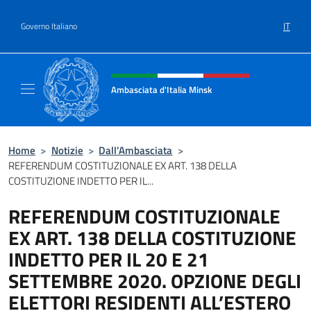
Salta al contenuto
IT
Governo Italiano
Intestazione sito, social e menù
Ambasciata d'Italia Minsk
Sito Ufficiale Ambasciata d'Italia a Minsk
Home
>
Notizie
>
Dall’Ambasciata
>
REFERENDUM COSTITUZIONALE EX ART. 138 DELLA
COSTITUZIONE INDETTO PER IL...
REFERENDUM COSTITUZIONALE
EX ART. 138 DELLA COSTITUZIONE
INDETTO PER IL 20 E 21
SETTEMBRE 2020. OPZIONE DEGLI
ELETTORI RESIDENTI ALL’ESTERO