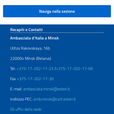
Naviga nella sezione
Sezione footer
Recapiti e Contatti
Ambasciata d’Italia a Minsk
Ulitza Rakovskaya, 16b
220004 Minsk (Belarus)
Tel:
+375-17-202-17-23
/
+375-17-202-17-06
Fax
+375-17-202-17-30
E-mail:
ambasciata.minsk@esteri.it
Indirizzo PEC:
amb.minsk@cert.esteri.it
Gli uffici della sede