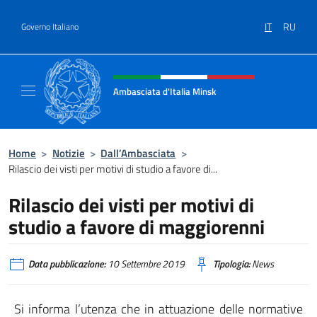
Salta al contenuto
IT
RU
Governo Italiano
Intestazione sito, social e menù
Ambasciata d'Italia Minsk
Sito Ufficiale Ambasciata d'Italia a Minsk
Home
>
Notizie
>
Dall’Ambasciata
>
Rilascio dei visti per motivi di studio a favore di...
Rilascio dei visti per motivi di
studio a favore di maggiorenni
Data pubblicazione:
10 Settembre 2019
Tipologia:
News
Si informa l’utenza che in attuazione delle normative