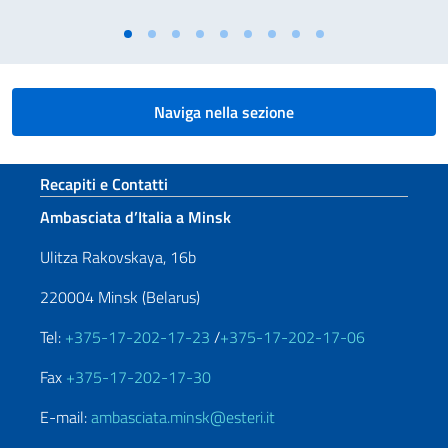
Naviga nella sezione
Sezione footer
Recapiti e Contatti
Ambasciata d’Italia a Minsk
Ulitza Rakovskaya, 16b
220004 Minsk (Belarus)
Tel:
+375-17-202-17-23
/
+375-17-202-17-06
Fax
+375-17-202-17-30
E-mail:
ambasciata.minsk@esteri.it