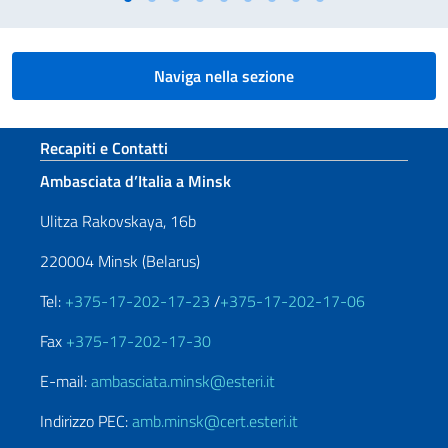
Naviga nella sezione
Sezione footer
Recapiti e Contatti
Ambasciata d’Italia a Minsk
Ulitza Rakovskaya, 16b
220004 Minsk (Belarus)
Tel:
+375-17-202-17-23
/
+375-17-202-17-06
Fax
+375-17-202-17-30
E-mail:
ambasciata.minsk@esteri.it
Indirizzo PEC:
amb.minsk@cert.esteri.it