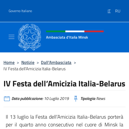
Salta al contenuto
IT
RU
Governo Italiano
Intestazione sito, social e menù
Ambasciata d'Italia Minsk
Sito Ufficiale Ambasciata d'Italia a Minsk
Home
>
Notizie
>
Dall’Ambasciata
>
IV Festa dell’Amicizia Italia-Belarus
IV Festa dell’Amicizia Italia-Belarus
Data pubblicazione:
10 Luglio 2019
Tipologia:
News
Il 13 luglio la Festa dell’Amicizia Italia-Belarus porterà
per il quarto anno consecutivo nel cuore di Minsk la