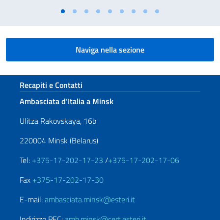
Naviga nella sezione
Sezione footer
Recapiti e Contatti
Ambasciata d’Italia a Minsk
Ulitza Rakovskaya, 16b
220004 Minsk (Belarus)
Tel:
+375-17-202-17-23
/
+375-17-202-17-06
Fax
+375-17-202-17-30
E-mail:
ambasciata.minsk@esteri.it
Indirizzo PEC:
amb.minsk@cert.esteri.it