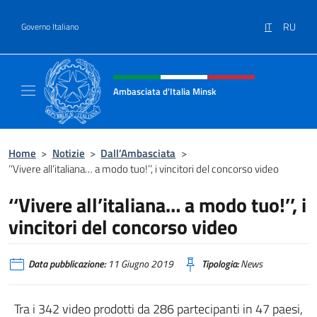
Salta al contenuto
IT
RU
Governo Italiano
Intestazione sito, social e menù
Ambasciata d'Italia Minsk
Sito Ufficiale Ambasciata d'Italia a Minsk
Home
>
Notizie
>
Dall’Ambasciata
>
‘‘Vivere all’italiana… a modo tuo!’’, i vincitori del concorso video
‘‘Vivere all’italiana… a modo tuo!’’, i
vincitori del concorso video
Data pubblicazione:
11 Giugno 2019
Tipologia:
News
Tra i 342 video prodotti da 286 partecipanti in 47 paesi,