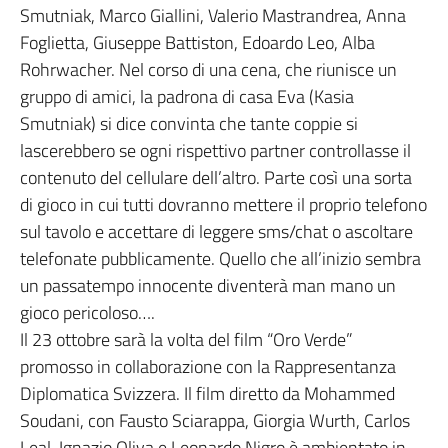
Smutniak, Marco Giallini, Valerio Mastrandrea, Anna
Foglietta, Giuseppe Battiston, Edoardo Leo, Alba
Rohrwacher. Nel corso di una cena, che riunisce un
gruppo di amici, la padrona di casa Eva (Kasia
Smutniak) si dice convinta che tante coppie si
lascerebbero se ogni rispettivo partner controllasse il
contenuto del cellulare dell’altro. Parte così una sorta
di gioco in cui tutti dovranno mettere il proprio telefono
sul tavolo e accettare di leggere sms/chat o ascoltare
telefonate pubblicamente. Quello che all’inizio sembra
un passatempo innocente diventerà man mano un
gioco pericoloso….
Il 23 ottobre sarà la volta del film “Oro Verde”
promosso in collaborazione con la Rappresentanza
Diplomatica Svizzera. Il film diretto da Mohammed
Soudani, con Fausto Sciarappa, Giorgia Wurth, Carlos
Leal, Ignazio Oliva e Leonardo Nigro è ambientato in