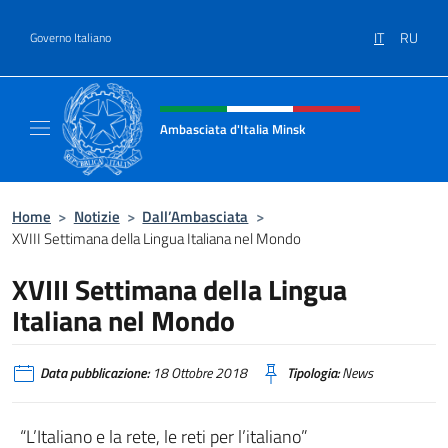
Salta al contenuto
IT
RU
Governo Italiano
Intestazione sito, social e menù
Ambasciata d'Italia Minsk
Sito Ufficiale Ambasciata d'Italia a Minsk
Home
>
Notizie
>
Dall’Ambasciata
>
XVIII Settimana della Lingua Italiana nel Mondo
XVIII Settimana della Lingua
Italiana nel Mondo
Data pubblicazione:
18 Ottobre 2018
Tipologia:
News
“L’Italiano e la rete, le reti per l’italiano”