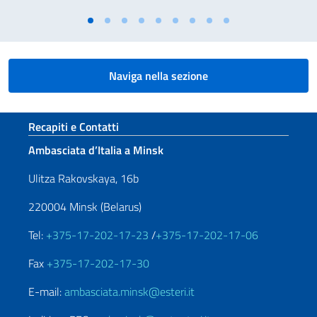
Naviga nella sezione
Sezione footer
Recapiti e Contatti
Ambasciata d’Italia a Minsk
Ulitza Rakovskaya, 16b
220004 Minsk (Belarus)
Tel:
+375-17-202-17-23
/
+375-17-202-17-06
Fax
+375-17-202-17-30
E-mail:
ambasciata.minsk@esteri.it