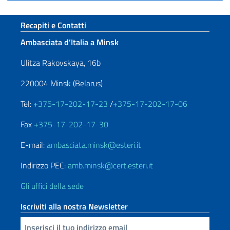
Sezione footer
Recapiti e Contatti
Ambasciata d’Italia a Minsk
Ulitza Rakovskaya, 16b
220004 Minsk (Belarus)
Tel:
+375-17-202-17-23
/
+375-17-202-17-06
Fax
+375-17-202-17-30
E-mail:
ambasciata.minsk@esteri.it
Indirizzo PEC:
amb.minsk@cert.esteri.it
Gli uffici della sede
Iscriviti alla nostra Newsletter
Inserisci la tua email