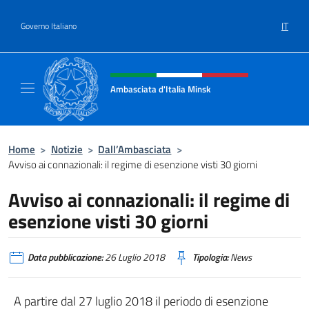
Salta al contenuto
IT
Governo Italiano
Intestazione sito, social e menù
Ambasciata d'Italia Minsk
Sito Ufficiale Ambasciata d'Italia a Minsk
Home
>
Notizie
>
Dall’Ambasciata
>
Avviso ai connazionali: il regime di esenzione visti 30 giorni
Avviso ai connazionali: il regime di
esenzione visti 30 giorni
Data pubblicazione:
26 Luglio 2018
Tipologia:
News
A partire dal 27 luglio 2018 il periodo di esenzione