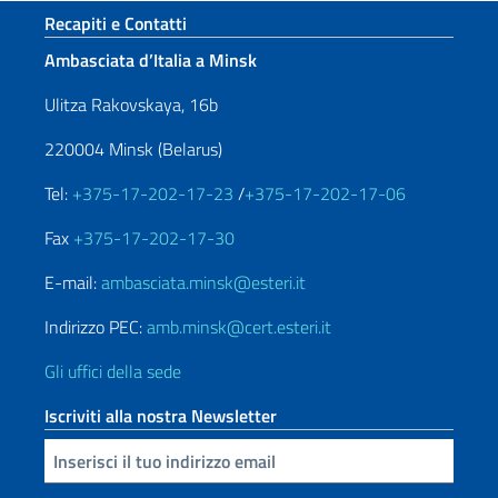
Sezione footer
Recapiti e Contatti
Ambasciata d’Italia a Minsk
Ulitza Rakovskaya, 16b
220004 Minsk (Belarus)
Tel:
+375-17-202-17-23
/
+375-17-202-17-06
Fax
+375-17-202-17-30
E-mail:
ambasciata.minsk@esteri.it
Indirizzo PEC:
amb.minsk@cert.esteri.it
Gli uffici della sede
Iscriviti alla nostra Newsletter
Inserisci la tua email