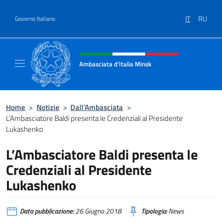
Salta al contenuto
IT
RU
Governo Italiano
Intestazione sito, social e menù
Ambasciata d'Italia Minsk
Sito Ufficiale Ambasciata d'Italia a Minsk
Home
>
Notizie
>
Dall’Ambasciata
>
L’Ambasciatore Baldi presenta le Credenziali al Presidente
Lukashenko
L’Ambasciatore Baldi presenta le
Credenziali al Presidente
Lukashenko
Data pubblicazione:
26 Giugno 2018
Tipologia:
News