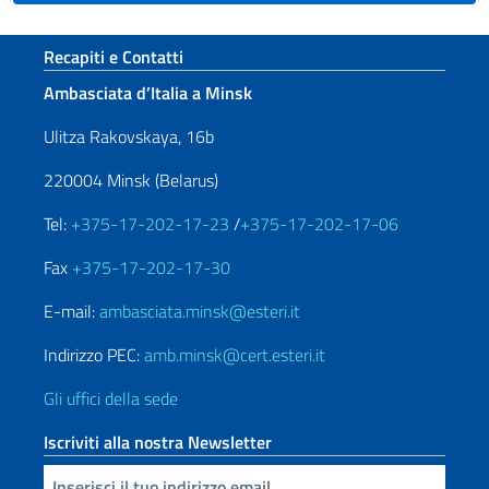
Sezione footer
Recapiti e Contatti
Ambasciata d’Italia a Minsk
Ulitza Rakovskaya, 16b
220004 Minsk (Belarus)
Tel:
+375-17-202-17-23
/
+375-17-202-17-06
Fax
+375-17-202-17-30
E-mail:
ambasciata.minsk@esteri.it
Indirizzo PEC:
amb.minsk@cert.esteri.it
Gli uffici della sede
Iscriviti alla nostra Newsletter
Inserisci la tua email