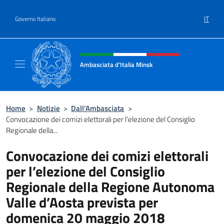
Salta al contenuto
IT
Governo Italiano
Intestazione sito, social e menù
Ambasciata d'Italia Minsk
Sito Ufficiale Ambasciata d'Italia a Minsk
Home
>
Notizie
>
Dall’Ambasciata
>
Convocazione dei comizi elettorali per l’elezione del Consiglio
Regionale della...
Convocazione dei comizi elettorali
per l’elezione del Consiglio
Regionale della Regione Autonoma
Valle d’Aosta prevista per
domenica 20 maggio 2018