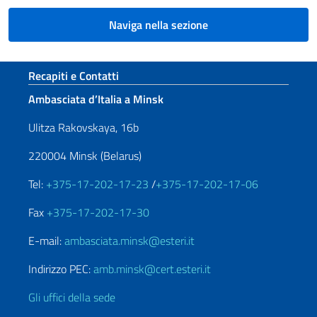
Naviga nella sezione
Sezione footer
Recapiti e Contatti
Ambasciata d’Italia a Minsk
Ulitza Rakovskaya, 16b
220004 Minsk (Belarus)
Tel:
+375-17-202-17-23
/
+375-17-202-17-06
Fax
+375-17-202-17-30
E-mail:
ambasciata.minsk@esteri.it
Indirizzo PEC:
amb.minsk@cert.esteri.it
Gli uffici della sede