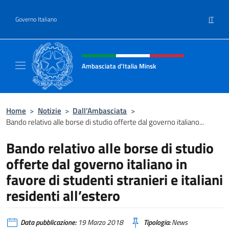
Salta al contenuto
IT
Governo Italiano
Intestazione sito, social e menù
Ambasciata d'Italia Minsk
Sito Ufficiale Ambasciata d'Italia a Minsk
Home
>
Notizie
>
Dall’Ambasciata
>
Bando relativo alle borse di studio offerte dal governo italiano...
Bando relativo alle borse di studio
offerte dal governo italiano in
favore di studenti stranieri e italiani
residenti all’estero
Data pubblicazione:
19 Marzo 2018
Tipologia:
News