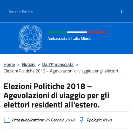
Salta al contenuto
IT
Governo Italiano
Intestazione sito, social e menù
Ambasciata d'Italia Minsk
Sito Ufficiale Ambasciata d'Italia a Minsk
Home
>
Notizie
>
Dall’Ambasciata
>
Elezioni Politiche 2018 – Agevolazioni di viaggio per gli elettori...
Elezioni Politiche 2018 –
Agevolazioni di viaggio per gli
elettori residenti all’estero.
Data pubblicazione:
25 Gennaio 2018
Tipologia:
News