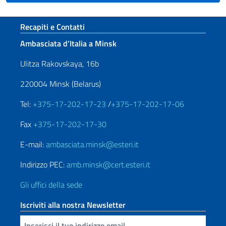
Sezione footer
Recapiti e Contatti
Ambasciata d’Italia a Minsk
Ulitza Rakovskaya, 16b
220004 Minsk (Belarus)
Tel:
+375-17-202-17-23
/
+375-17-202-17-06
Fax
+375-17-202-17-30
E-mail:
ambasciata.minsk@esteri.it
Indirizzo PEC:
amb.minsk@cert.esteri.it
Gli uffici della sede
Iscriviti alla nostra Newsletter
Inserisci la tua email