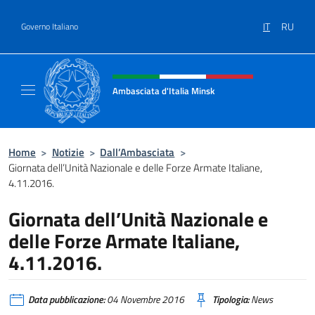
Salta al contenuto
IT
RU
Governo Italiano
Intestazione sito, social e menù
Ambasciata d'Italia Minsk
Sito Ufficiale Ambasciata d'Italia a Minsk
Home
>
Notizie
>
Dall’Ambasciata
>
Giornata dell’Unità Nazionale e delle Forze Armate Italiane,
4.11.2016.
Giornata dell’Unità Nazionale e
delle Forze Armate Italiane,
4.11.2016.
Data pubblicazione:
04 Novembre 2016
Tipologia:
News