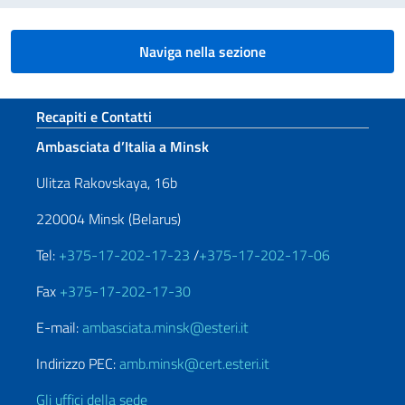
Naviga nella sezione
Sezione footer
Recapiti e Contatti
Ambasciata d’Italia a Minsk
Ulitza Rakovskaya, 16b
220004 Minsk (Belarus)
Tel:
+375-17-202-17-23
/
+375-17-202-17-06
Fax
+375-17-202-17-30
E-mail:
ambasciata.minsk@esteri.it
Indirizzo PEC:
amb.minsk@cert.esteri.it
Gli uffici della sede