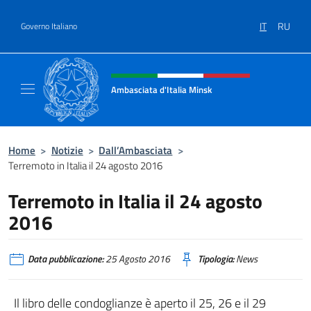
Salta al contenuto
IT
RU
Governo Italiano
Intestazione sito, social e menù
Ambasciata d'Italia Minsk
Sito Ufficiale Ambasciata d'Italia a Minsk
Home
>
Notizie
>
Dall’Ambasciata
>
Terremoto in Italia il 24 agosto 2016
Terremoto in Italia il 24 agosto
2016
Data pubblicazione:
25 Agosto 2016
Tipologia:
News
Il libro delle condoglianze è aperto il 25, 26 e il 29