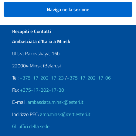
Naviga nella sezione
Sezione footer
Recapiti e Contatti
Ambasciata d’Italia a Minsk
Ulitza Rakovskaya, 16b
220004 Minsk (Belarus)
Tel:
+375-17-202-17-23
/
+375-17-202-17-06
Fax
+375-17-202-17-30
E-mail:
ambasciata.minsk@esteri.it
Indirizzo PEC:
amb.minsk@cert.esteri.it
Gli uffici della sede