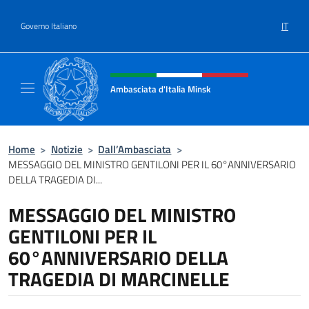
Salta al contenuto
IT
Governo Italiano
Intestazione sito, social e menù
Ambasciata d'Italia Minsk
Sito Ufficiale Ambasciata d'Italia a Minsk
Home
>
Notizie
>
Dall’Ambasciata
>
MESSAGGIO DEL MINISTRO GENTILONI PER IL 60°ANNIVERSARIO
DELLA TRAGEDIA DI...
MESSAGGIO DEL MINISTRO
GENTILONI PER IL
60°ANNIVERSARIO DELLA
TRAGEDIA DI MARCINELLE