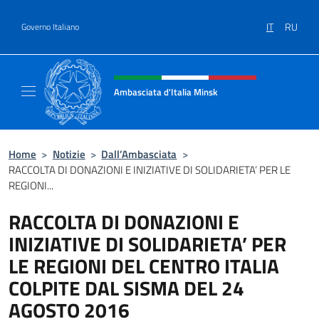
Salta al contenuto
IT
RU
Governo Italiano
Intestazione sito, social e menù
Ambasciata d'Italia Minsk
Sito Ufficiale Ambasciata d'Italia a Minsk
Home
>
Notizie
>
Dall’Ambasciata
>
RACCOLTA DI DONAZIONI E INIZIATIVE DI SOLIDARIETA’ PER LE
REGIONI...
RACCOLTA DI DONAZIONI E
INIZIATIVE DI SOLIDARIETA’ PER
LE REGIONI DEL CENTRO ITALIA
COLPITE DAL SISMA DEL 24
AGOSTO 2016