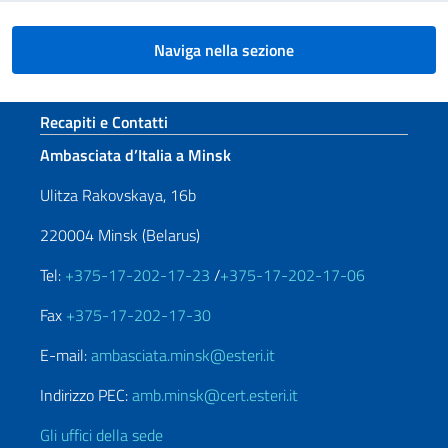
Naviga nella sezione
Sezione footer
Recapiti e Contatti
Ambasciata d’Italia a Minsk
Ulitza Rakovskaya, 16b
220004 Minsk (Belarus)
Tel:
+375-17-202-17-23
/
+375-17-202-17-06
Fax
+375-17-202-17-30
E-mail:
ambasciata.minsk@esteri.it
Indirizzo PEC:
amb.minsk@cert.esteri.it
Gli uffici della sede