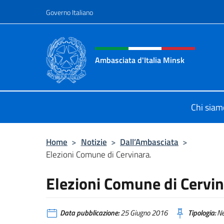
Salta al contenuto
Governo Italiano
Intestazione sito, social 
Ambasciata d'Italia Minsk
Sito Ufficiale Ambasciata d'Italia a
Chi siam
Home
>
Notizie
>
Dall’Ambasciata
>
Elezioni Comune di Cervinara.
Elezioni Comune di Cervin
Data pubblicazione:
25 Giugno 2016
Tipologia:
N