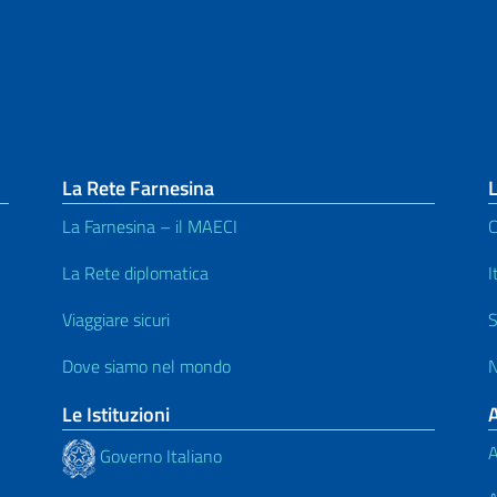
La Rete Farnesina
L
La Farnesina – il MAECI
C
La Rete diplomatica
I
Viaggiare sicuri
S
Dove siamo nel mondo
N
Le Istituzioni
A
Governo Italiano