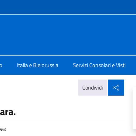
e menù
 Minsk
o
Italia e Bielorussia
Servizi Consolari e Visti
Condi
Condividi
ara.
ews