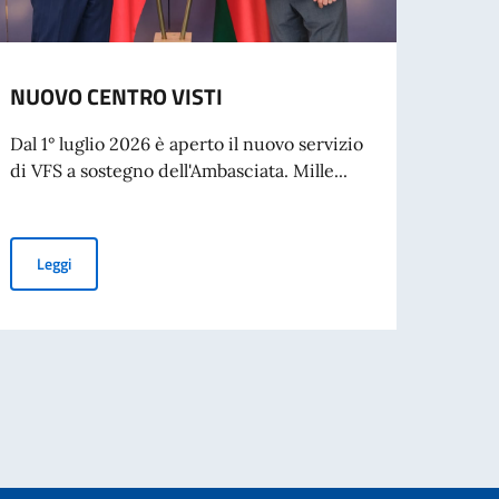
NUOVO CENTRO VISTI
Rilas
Dal 1° luglio 2026 è aperto il nuovo servizio
L’Amba
di VFS a sostegno dell'Ambasciata. Mille...
cresci
Visto t
NUOVO CENTRO VISTI
Leggi
Leg
per l’espatrio dal 3 agosto