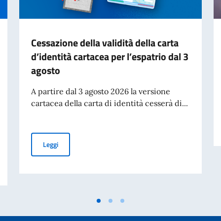
Cessazione della validità della carta
d’identità cartacea per l’espatrio dal 3
agosto
A partire dal 3 agosto 2026 la versione
cartacea della carta di identità cesserà di...
Cessazione della validità della carta d’identità cartacea 
Leggi
studenti bielorussi per l’a.a. 2026/2027 – Graduatoria vincitori