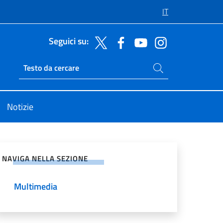
IT
Seguici su:
Cerca nel sito
Ricerca sito live
Notizie
vidi sui Social Network
NAVIGA NELLA SEZIONE
Multimedia