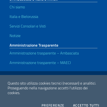
Chi siamo
Italia e Bielorussia
Servizi Consolari e Visti
Notizie
Amministrazione Trasparente
Amministrazione trasparente – Ambasciata
Amministrazione trasparente – MAECI
Link Utili
Note legali
Privacy e cookie policy
Dichiarazione di accessibilità
Questo sito utilizza cookies tecnici (necessari) e analitici.
Proseguendo nella navigazione accetti l'utilizzo dei
cookies.
2026 Copyright Ministero degli Affari Esteri e della Cooperazione
Internazionale
COOKIES
I CO
PREFERENZE
ACCETTO TUTTI