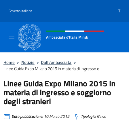
Salta al contenuto
IT
Governo Italiano
Intestazione sito, social e menù
Ambasciata d'Italia Minsk
Sito Ufficiale Ambasciata d'Italia a Minsk
Home
>
Notizie
>
Dall’Ambasciata
>
Linee Guida Expo Milano 2015 in materia di ingresso e...
Linee Guida Expo Milano 2015 in
materia di ingresso e soggiorno
degli stranieri
Data pubblicazione:
10 Marzo 2015
Tipologia:
News